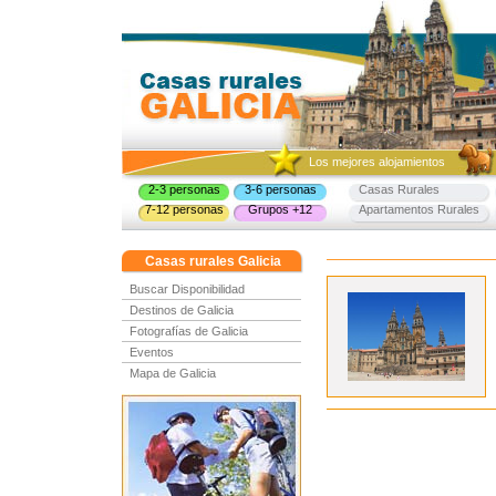
Los mejores alojamientos
2-3 personas
3-6 personas
Casas Rurales
7-12 personas
Grupos +12
Apartamentos Rurales
Casas rurales Galicia
Buscar Disponibilidad
Destinos de Galicia
Fotografías de Galicia
Eventos
Mapa de Galicia