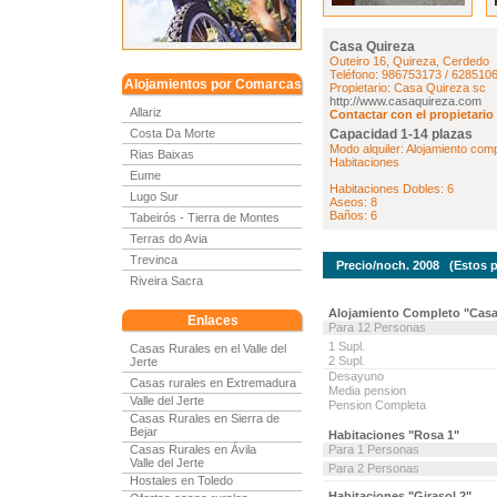
Casa Quireza
Outeiro 16, Quireza, Cerdedo
Teléfono: 986753173 / 628510
Alojamientos por Comarcas
Propietario: Casa Quireza sc
http://www.casaquireza.com
Allariz
Contactar con el propietario
Costa Da Morte
Capacidad 1-14 plazas
Modo alquiler: Alojamiento comp
Rias Baixas
Habitaciones
Eume
Habitaciones Dobles: 6
Lugo Sur
Aseos: 8
Baños: 6
Tabeirós - Tierra de Montes
Terras do Avia
Trevinca
Precio/noch. 2008 (Estos pre
Riveira Sacra
Alojamiento Completo "Cas
Enlaces
Para 12 Personas
1 Supl.
Casas Rurales en el Valle del
2 Supl.
Jerte
Desayuno
Casas rurales en Extremadura
Media pension
Valle del Jerte
Pension Completa
Casas Rurales en Sierra de
Bejar
Habitaciones "Rosa 1"
Casas Rurales en Ávila
Para 1 Personas
Valle del Jerte
Para 2 Personas
Hostales en Toledo
Habitaciones "Girasol 2"