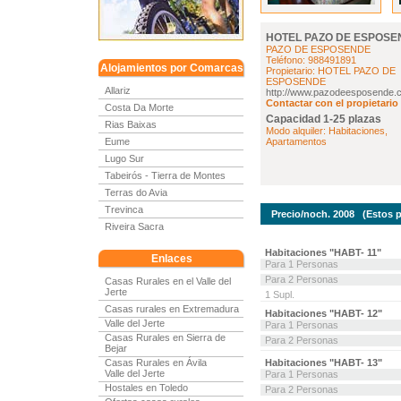
HOTEL PAZO DE ESPOSE
PAZO DE ESPOSENDE
Teléfono: 988491891
Alojamientos por Comarcas
Propietario: HOTEL PAZO DE
ESPOSENDE
Allariz
http://www.pazodeesposende.
Contactar con el propietario
Costa Da Morte
Capacidad 1-25 plazas
Rias Baixas
Modo alquiler: Habitaciones,
Eume
Apartamentos
Lugo Sur
Tabeirós - Tierra de Montes
Terras do Avia
Trevinca
Precio/noch. 2008 (Estos pre
Riveira Sacra
Habitaciones "HABT- 11"
Enlaces
Para 1 Personas
Para 2 Personas
Casas Rurales en el Valle del
Jerte
1 Supl.
Casas rurales en Extremadura
Habitaciones "HABT- 12"
Valle del Jerte
Para 1 Personas
Casas Rurales en Sierra de
Para 2 Personas
Bejar
Casas Rurales en Ávila
Habitaciones "HABT- 13"
Valle del Jerte
Para 1 Personas
Hostales en Toledo
Para 2 Personas