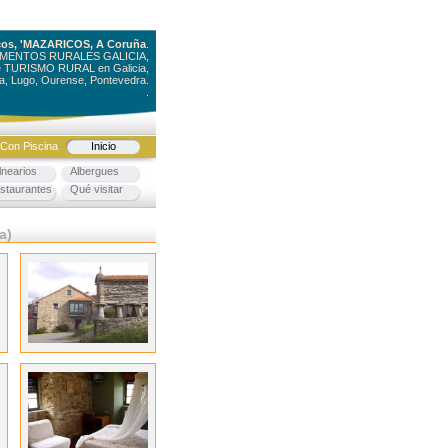
ricos, 'MAZARICOS, A Coruña
.
AMENTOS RURALES GALICIA,
e TURISMO RURAL en Galicia,
a, Lugo, Ourense, Pontevedra.
.
Con Piscina
Inicio
nearios
Albergues
taurantes
Qué visitar
a)