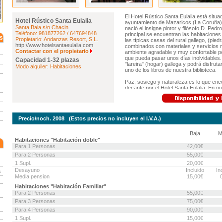
Hotel Rústico Santa Eulalia
Santa Baia s/n Chacin
Teléfono: 981877262 / 647694848
s
Propietario: Andanzas Resort, S.L.
http://www.hotelsantaeulalia.com
Contactar con el propietario
Capacidad 1-32 plazas
Modo alquiler: Habitaciones
Precio/noch. 2008 (Estos precios no incluyen el I.V.A.)
Baja
M
Habitaciones "Habitación doble"
Para 1 Personas
42,00€
Para 2 Personas
55,00€
1 Supl.
20,00€
Desayuno
Incluido
In
a
Media pension
15,00€
Habitaciones "Habitación Familiar"
Para 2 Personas
55,00€
Para 3 Personas
75,00€
Para 4 Personas
90,00€
1 Supl.
15,00€