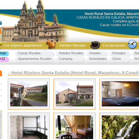
Hotel Rural Santa Eulalia, Maza
CASAS RURALES EN GALICIA, APART
Completa guía d
Casas rurales en A Coruñ
Los mejores alojamientos
Admiten Macotas
Con desayuno
onas
Casas Rurales
Hoteles Rurales
Hoteles
Hostales
Bal
+12
Apartamentos Rurales
Camping
Actividades
Otros
Res
Hotel Rústico Santa Eulalia (Hotel Rural, Mazaricos, A Coruñ