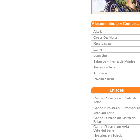
Alojamientos por Comarca
Allariz
Costa Da Morte
Rias Baixas
Eume
Lugo Sur
Tabeirós - Tierra de Montes
Terras do Avia
Trevinca
Riveira Sacra
Enlaces
Casas Rurales en el Valle del
Jerte
Casas rurales en Extremadur
Valle del Jerte
Casas Rurales en Sierra de
Bejar
Casas Rurales en Ávila
Valle del Jerte
Hostales en Toledo