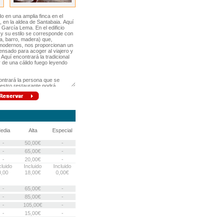
edia
Alta
Especial
-
50,00€
-
-
65,00€
-
-
20,00€
-
cluido
Incluido
Incluido
0,00
18,00€
0,00€
-
65,00€
-
-
85,00€
-
-
105,00€
-
-
15,00€
-